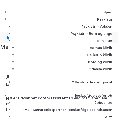
Hjem
Psykiatri
Psykiatri – Voksen
Psykiatri – Børn og unge
Hjem
»
Personale
Klinikker
Medarbejdere
Aarhus klinik
Hellerup klinik
Kolding klinik
Odense klinik
Annette Muhl
Ofte stillede spørgsmål
Lægesekretær
Beskæftigelsesforløb
Jeg er uddannet kontorassistent i 1994 med speciale i
Jobcentre
regnskab. Jeg blev uddannet lægesekretær i 2012. Jeg
har siden da...
IFMS – Samarbejdspartner i beskæftigelsesindsatsen
APV