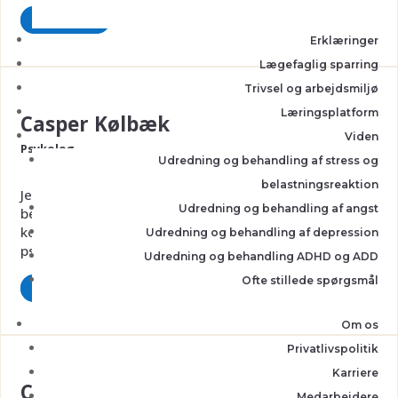
Læs mere
Erklæringer
Lægefaglig sparring
Trivsel og arbejdsmiljø
Læringsplatform
Casper Kølbæk
Viden
Psykolog
Udredning og behandling af stress og
belastningsreaktion
Jeg har siden jeg dimitterede i 2010, arbejdet indenfor
Udredning og behandling af angst
beskæftigelsesområdet, både som selvstændig, i
konsulentvirksomhed, samt som kommunalt ansat
Udredning og behandling af depression
psykolog....
Udredning og behandling ADHD og ADD
Ofte stillede spørgsmål
Læs mere
Om os
Privatlivspolitik
Karriere
Christina Bjerg Nielsen
Medarbejdere