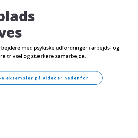
plads
ives
rbejdere med psykiske udfordringer i arbejds- og
dre trivsel og stærkere samarbejde.
Se eksempler på videoer nedenfor