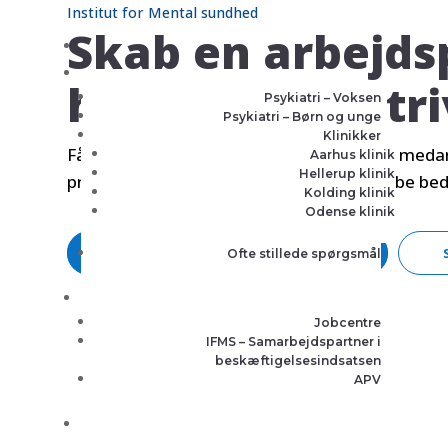
Institut for Mental sundhed
Skab en arbejds
hvor alle kan tr
Psykiatri – Voksen
Psykiatri – Børn og unge
Klinikker
Få indsigt i, hvordan I konkret kan støtte meda
Aarhus klinik
Hellerup klinik
privatlivet. Med den rette viden kan I skabe be
Kolding klinik
Odense klinik
Login
Læs mere
Ofte stillede spørgsmål
Jobcentre
IFMS – Samarbejdspartner i
beskæftigelsesindsatsen
APV