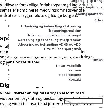
Lægefaglig sparring
Vi tilbyder forskellige forløbstyper med individuelle
Trivsel og arbejdsmiljø
samtaler kombineret med virksomhedsvendte
Læringsplatform
indsatser til sygemeldte og ledige borgere.
Viden
Udredning og behandling af stress og
belastningsreaktion
Udredning og behandling af angst
Speciallægeerklæringer
Udredning og behandling af depression
Udredning og behandling ADHD og ADD
Vi tilbyder speciallægeerklæringer og
Ofte stillede spørgsmål
neuropsykologiske vurderinger til blandt andet
social- og beskæftigelsesområdet, AES, forsikrings-
Om os
og pensionsselskaber.
Privatlivspolitik
Karriere
Medarbejdere
Kontakt
Digital læringsplatform
Vi har udviklet en digital læringsplatform med
videoer om psykiatri og beskæftigelse. Der tilbydes
nyttig viden til ansatte på jobcentre, sygemeldte og