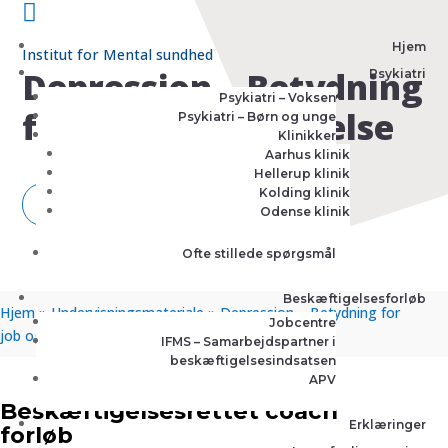

Hjem
Institut for Mental sundhed
Depression – Betydning
Psykiatri
Psykiatri – Voksen
for job og uddannelse
Psykiatri – Børn og unge
Klinikker
Aarhus klinik
Hellerup klinik
Kolding klinik
Kom i gang
Odense klinik
Ofte stillede spørgsmål
Beskæftigelsesforløb
Hjem
»
Undervisningsmateriale
»
Depression – Betydning for
Jobcentre
job og uddannelse
IFMS – Samarbejdspartner i
beskæftigelsesindsatsen
APV
Beskæftigelsesrettet coach
Erklæringer
forløb