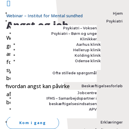

Hjem
Webinar – Institut for Mental sundhed
Angst og job
Psykiatri
Psykiatri – Voksen
Psykiatri – Børn og unge
Webinaret giver en
Klinikker
grundlæggende introduktion til
Aarhus klinik
Hellerup klinik
angstlidelser, herunder
Kolding klinik
forskellige typer og typiske
Odense klinik
symptomer. Der sættes fokus på
Ofte stillede spørgsmål
behandlingsmuligheder samt,
hvordan angst kan påvirke
Beskæftigelsesforløb
afklaring, skånehensyn og
Jobcentre
IFMS – Samarbejdspartner i
betydning for beskæftigelse.
beskæftigelsesindsatsen
APV
Kom i gang
Erklæringer