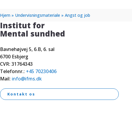
Hjem
»
Undervisningsmateriale
»
Angst og job
Institut for
Mental sundhed
Bavnehøjvej 5, 6.B, 6. sal
6700 Esbjerg
CVR: 31764343
Telefonnr.:
+45 70230406
Mail:
info@ifms.dk
Kontakt os
Følg os på Linkedin